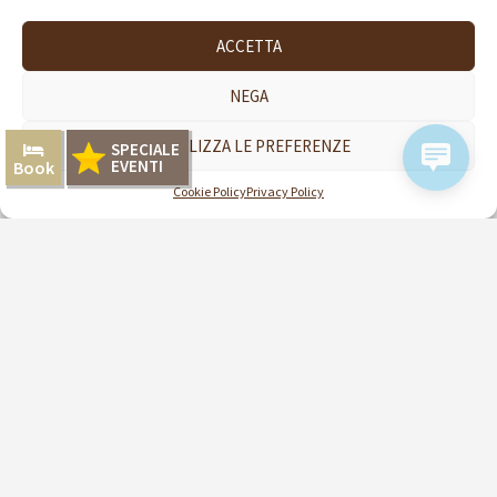
ACCETTA
NEGA
VISUALIZZA LE PREFERENZE
SPECIALE
EVENTI
Book
Cookie Policy
Privacy Policy
VILLA DIDA
ZANZIBAR RESORT
IL TUO RESORT DA SOGNO A
ZANZIBAR
Villadida è un Eco Resort Boutique, posto all’estremo